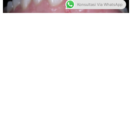
Konsultasi Via WhatsApp
Menemukan Keindahan Sejati
Pada Senyuman Dengan Layanan
Direct Veneer di Klinik Gigi Tooth
District
READ MORE »